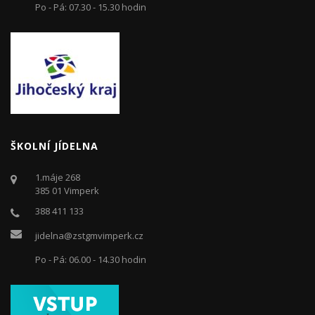
Po - Pá: 07.30 - 15.30 hodin
ŠKOLNÍ JÍDELNA
1.máje 268
385 01 Vimperk
388 411 133
jidelna@zstgmvimperk.cz
Po - Pá: 06.00 - 14.30 hodin