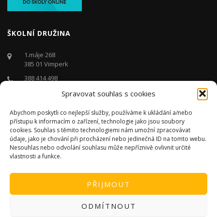
ŠKOLNÍ DRUŽINA
1.máje 268
385 01 Vimperk
388 414 498
Spravovat souhlas s cookies
druzina@zstgmvimperk.cz
Po - Pá: 06.00 - 16:00 hodin
Abychom poskytli co nejlepší služby, používáme k ukládání a/nebo
přístupu k informacím o zařízení, technologie jako jsou soubory
cookies. Souhlas s těmito technologiemi nám umožní zpracovávat
údaje, jako je chování při procházení nebo jedinečná ID na tomto webu.
Nesouhlas nebo odvolání souhlasu může nepříznivě ovlivnit určité
vlastnosti a funkce.
PŘIJMOUT
ODMÍTNOUT