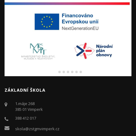
ZÁKLADNÍ ŠKOLA
1.máje 268
385 01 Vimperk
388 412 017
skola@zstgmvimperk.cz