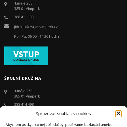
1.máje 268
385 01 Vimperk
388 411 133
jidelna@zstgmvimperk.cz
Po - Pá: 06.00 - 14.30 hodin
ŠKOLNÍ DRUŽINA
1.máje 268
385 01 Vimperk
388 414 498
Spravovat souhlas s cookies
druzina@zstgmvimperk.cz
Po - Pá: 06.00 - 16:00 hodin
Abychom poskytli co nejlepší služby, používáme k ukládání a/nebo