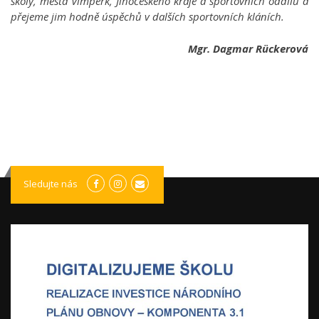
školy, města Vimperk, Jihočeského kraje a sportovních oddílů a
přejeme jim hodně úspěchů v dalších sportovních kláních.
Mgr. Dagmar Rückerová
Sledujte nás