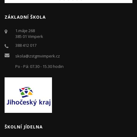
ZÁKLADNÍ ŠKOLA
1.máje 268
385 01 Vimperk
388 412 017
skola@zstgmvimperk.cz
Po - Pá: 07.30 - 15.30 hodin
ŠKOLNÍ JÍDELNA