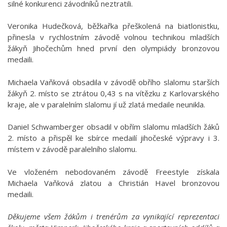
silné konkurenci závodníků neztratili.
Veronika Hudečková, běžkařka přeškolená na biatlonistku,
přinesla v rychlostním závodě volnou technikou mladších
žákyň Jihočechům hned první den olympiády bronzovou
medaili.
Michaela Vaňková obsadila v závodě obřího slalomu starších
žákyň 2. místo se ztrátou 0,43 s na vítězku z Karlovarského
kraje, ale v paralelním slalomu jí už zlatá medaile neunikla.
Daniel Schwamberger obsadil v obřím slalomu mladších žáků
2. místo a přispěl ke sbírce medailí jihočeské výpravy i 3.
místem v závodě paralelního slalomu.
Ve vloženém nebodovaném závodě Freestyle získala
Michaela Vaňková zlatou a Christián Havel bronzovou
medaili.
Děkujeme všem žákům i trenérům za vynikající reprezentaci