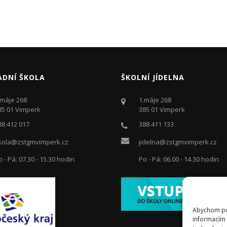
ADNÍ ŠKOLA
ŠKOLNÍ JÍDELNA
.máje 268
1.máje 268
85 01 Vimperk
385 01 Vimperk
88 412 017
388 411 133
kola@zstgmvimperk.cz
jidelna@zstgmvimperk.cz
o - Pá: 07.30 - 15.30 hodin
Po - Pá: 06.00 - 14.30 hodin
Abychom pos
informacím 