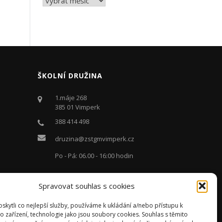
ŠKOLNÍ DRUŽINA
1.máje 268
385 01 Vimperk
388 414 498
druzina@zstgmvimperk.cz
Po - Pá: 06.00 - 16:00 hodin
Spravovat souhlas s cookies
kytli co nejlepší služby, používáme k ukládání a/nebo přístupu k
o zařízení, technologie jako jsou soubory cookies. Souhlas s těmito