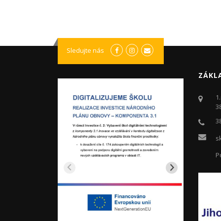
Sledujte nás
ZÁKL
1
3
3
s
P