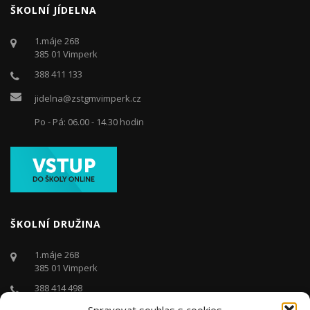
ŠKOLNÍ JÍDELNA
1.máje 268
385 01 Vimperk
388 411 133
jidelna@zstgmvimperk.cz
Po - Pá: 06.00 - 14.30 hodin
ŠKOLNÍ DRUŽINA
1.máje 268
385 01 Vimperk
388 414 498