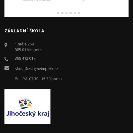
ZÁKLADNÍ ŠKOLA
1.máje 268
385 01 Vimperk
388 412 017
skola@zstgmvimperk.cz
Po - Pá: 07.30 - 15.30 hodin