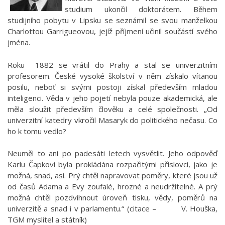
studium ukončil doktorátem. Během
studijního pobytu v Lipsku se seznámil se svou manželkou
Charlottou Garrigueovou, jejíž příjmení učinil součástí svého
jména.
Roku 1882 se vrátil do Prahy a stal se univerzitním
profesorem. České vysoké školství v něm získalo vítanou
posilu, neboť si svými postoji získal především mladou
inteligenci. Věda v jeho pojetí nebyla pouze akademická, ale
měla sloužit především člověku a celé společnosti. „Od
univerzitní katedry vkročil Masaryk do politického nečasu. Co
ho k tomu vedlo?
Neuměl to ani po padesáti letech vysvětlit. Jeho odpověď
Karlu Čapkovi byla prokládána rozpačitými příslovci, jako je
možná, snad, asi. Prý chtěl napravovat poměry, které jsou už
od časů Adama a Evy zoufalé, hrozné a neudržitelné. A prý
možná chtěl pozdvihnout úroveň tisku, vědy, poměrů na
univerzitě a snad i v parlamentu.“ (citace – V. Houška,
TGM myslitel a státník)