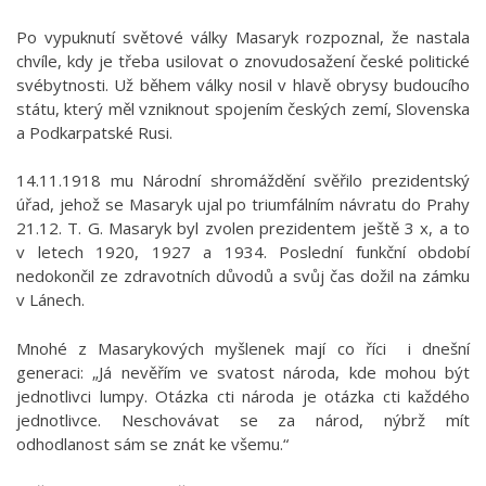
Po vypuknutí světové války Masaryk rozpoznal, že nastala
chvíle, kdy je třeba usilovat o znovudosažení české politické
svébytnosti. Už během války nosil v hlavě obrysy budoucího
státu, který měl vzniknout spojením českých zemí, Slovenska
a Podkarpatské Rusi.
14.11.1918 mu Národní shromáždění svěřilo prezidentský
úřad, jehož se Masaryk ujal po triumfálním návratu do Prahy
21.12. T. G. Masaryk byl zvolen prezidentem ještě 3 x, a to
v letech 1920, 1927 a 1934. Poslední funkční období
nedokončil ze zdravotních důvodů a svůj čas dožil na zámku
v Lánech.
Mnohé z Masarykových myšlenek mají co říci i dnešní
generaci: „Já nevěřím ve svatost národa, kde mohou být
jednotlivci lumpy. Otázka cti národa je otázka cti každého
jednotlivce. Neschovávat se za národ, nýbrž mít
odhodlanost sám se znát ke všemu.“