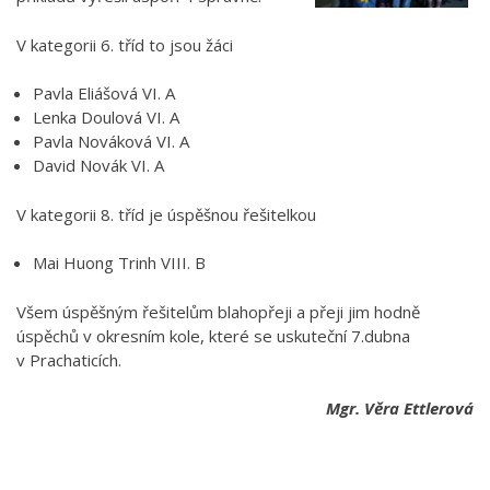
V kategorii 6. tříd to jsou žáci
Pavla Eliášová VI. A
Lenka Doulová VI. A
Pavla Nováková VI. A
David Novák VI. A
V kategorii 8. tříd je úspěšnou řešitelkou
Mai Huong Trinh VIII. B
Všem úspěšným řešitelům blahopřeji a přeji jim hodně
úspěchů v okresním kole, které se uskuteční 7.dubna
v Prachaticích.
Mgr. Věra Ettlerová