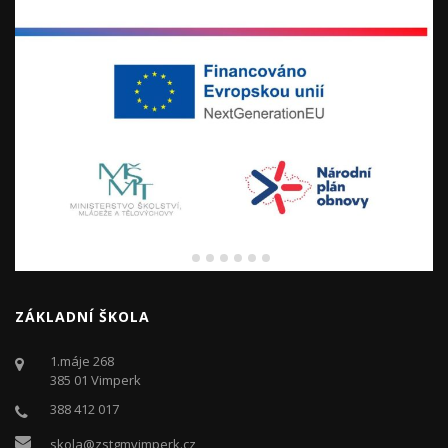
ZÁKLADNÍ ŠKOLA
1.máje 268
385 01 Vimperk
388 412 017
skola@zstgmvimperk.cz