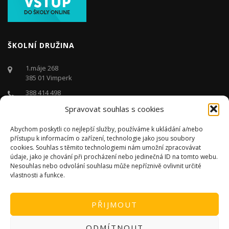
ŠKOLNÍ DRUŽINA
1.máje 268
385 01 Vimperk
388 414 498
Spravovat souhlas s cookies
druzina@zstgmvimperk.cz
Po - Pá: 06.00 - 16:00 hodin
Abychom poskytli co nejlepší služby, používáme k ukládání a/nebo
přístupu k informacím o zařízení, technologie jako jsou soubory
cookies. Souhlas s těmito technologiemi nám umožní zpracovávat
údaje, jako je chování při procházení nebo jedinečná ID na tomto webu.
Nesouhlas nebo odvolání souhlasu může nepříznivě ovlivnit určité
vlastnosti a funkce.
PŘIJMOUT
ODMÍTNOUT