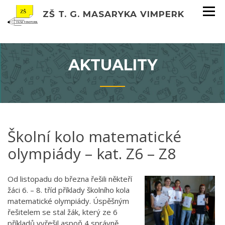
ZŠ T. G. MASARYKA VIMPERK
AKTUALITY
Školní kolo matematické
olympiády – kat. Z6 – Z8
Od listopadu do března řešili někteří
žáci 6. – 8. tříd příklady školního kola
matematické olympiády. Úspěšným
řešitelem se stal žák, který ze 6
příkladů vyřešil aspoň 4 správně.