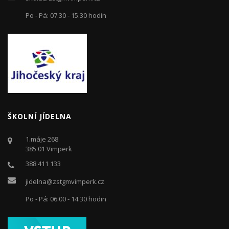
Po - Pá: 07.30 - 15.30 hodin
ŠKOLNÍ JÍDELNA
1.máje 268
385 01 Vimperk
388 411 133
jidelna@zstgmvimperk.cz
Po - Pá: 06.00 - 14.30 hodin