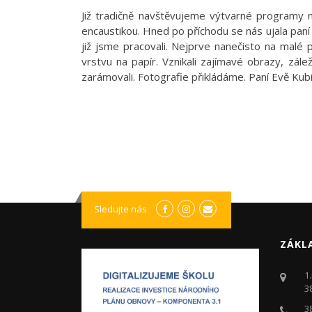
Již tradičně navštěvujeme výtvarné programy 
encaustikou. Hned po příchodu se nás ujala paní 
již jsme pracovali. Nejprve nanečisto na malé p
vrstvu na papír. Vznikali zajímavé obrazy, zále
zarámovali. Fotografie přikládáme. Paní Evě Kub
Sledujte nás
ZÁKL
1
3
3