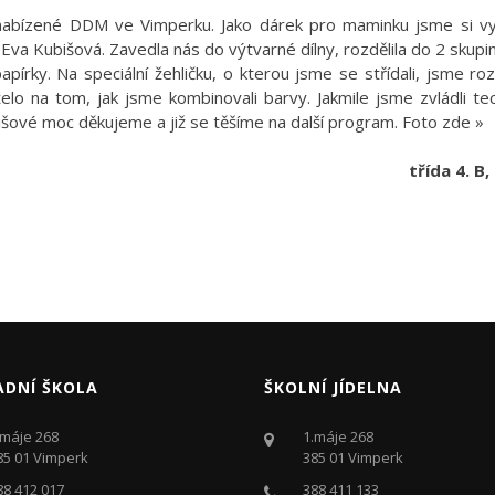
nabízené DDM ve Vimperku. Jako dárek pro maminku jsme si vyb
Eva Kubišová. Zavedla nás do výtvarné dílny, rozdělila do 2 skupin
apírky. Na speciální žehličku, o kterou jsme se střídali, jsme ro
želo na tom, jak jsme kombinovali barvy. Jakmile jsme zvládli te
išové moc děkujeme a již se těšíme na další program.
Foto zde »
třída 4. B
ADNÍ ŠKOLA
ŠKOLNÍ JÍDELNA
.máje 268
1.máje 268
85 01 Vimperk
385 01 Vimperk
88 412 017
388 411 133