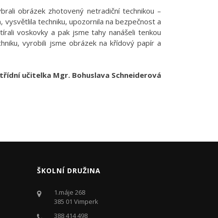
rali obrázek zhotovený netradiční technikou –
, vysvětlila techniku, upozornila na bezpečnost a
ztírali voskovky a pak jsme tahy nanášeli tenkou
chniku, vyrobili jsme obrázek na křídový papír a
, třídní učitelka Mgr. Bohuslava Schneiderová
ŠKOLNÍ DRUŽINA
1.máje 268
385 01 Vimperk
388 414 498