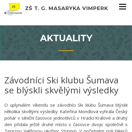
ZŠ T. G. MASARYKA VIMPERK
AKTUALITY
Závodníci Ski klubu Šumava
se blýskli skvělými výsledky
O uplynulém víkendu se závodníci Ski klubu Šumava blýskli
několika skvělými výsledky. Kateřina Mondlová vyhrála Český
pohár v silniční časovce jednotlivců v Hradci Králové a druhý
den přidala ještě druhé místo v časovce dvojic společně s
Terezou Vališovou (Author Stupno). V početném poli bikerů