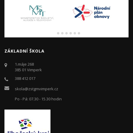
ZÁKLADNÍ ŠKOLA
1.máje 268
385 01 Vimperk
388 412 017
skola@zstgmvimperk.cz
Po - Pá: 07.30 - 15.30 hodin