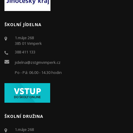
ŠKOLNÍ JÍDELNA
1.máje 268
385 01 Vimperk
388 411 133
jidelna@zstgmvimperk.cz
Po - Pá: 06.00 - 14.30 hodin
ŠKOLNÍ DRUŽINA
1.máje 268