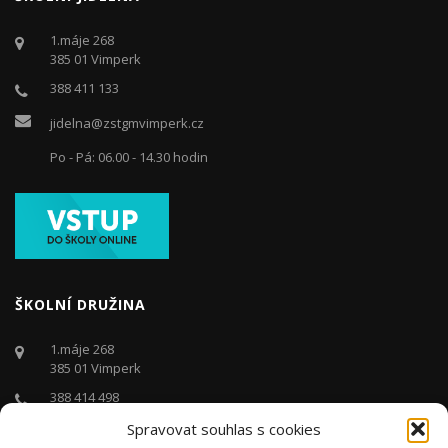
1.máje 268
385 01 Vimperk
388 411 133
jidelna@zstgmvimperk.cz
Po - Pá: 06.00 - 14.30 hodin
ŠKOLNÍ DRUŽINA
1.máje 268
385 01 Vimperk
388 414 498
Spravovat souhlas s cookies
druzina@zstgmvimperk.cz