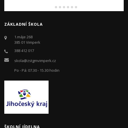
ZÁKLADNÍ ŠKOLA
1.máje 268
385 01 Vimperk
388 412 017
skola@zstgmvimperk.cz
Po - Pá: 07.30 - 15.30 hodin
ŠKOLNÍ JÍDELNA