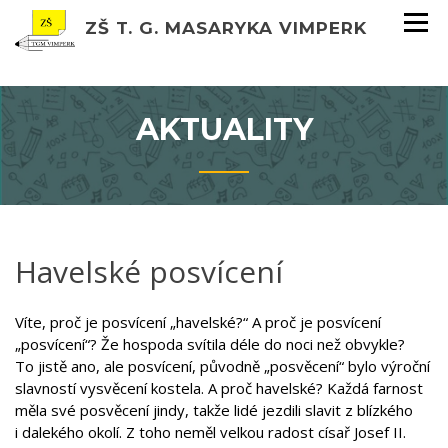
ZŠ T. G. MASARYKA VIMPERK
AKTUALITY
Havelské posvícení
Víte, proč je posvícení „havelské?“ A proč je posvícení
„posvícení“? Že hospoda svítila déle do noci než obvykle?
To jistě ano, ale posvícení, původně „posvěcení“ bylo výroční
slavností vysvěcení kostela. A proč havelské? Každá farnost
měla své posvěcení jindy, takže lidé jezdili slavit z blízkého
i dalekého okolí. Z toho neměl velkou radost císař Josef II.