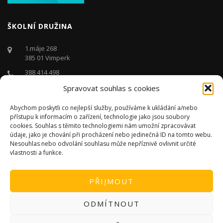
ŠKOLNÍ DRUŽINA
1.máje 268
385 01 Vimperk
388 414 498
Spravovat souhlas s cookies
druzina@zstgmvimperk.cz
Po - Pá: 06.00 - 16:00 hodin
Abychom poskytli co nejlepší služby, používáme k ukládání a/nebo
přístupu k informacím o zařízení, technologie jako jsou soubory
cookies. Souhlas s těmito technologiemi nám umožní zpracovávat
údaje, jako je chování při procházení nebo jedinečná ID na tomto webu.
Nesouhlas nebo odvolání souhlasu může nepříznivě ovlivnit určité
vlastnosti a funkce.
PŘIJMOUT
ODMÍTNOUT