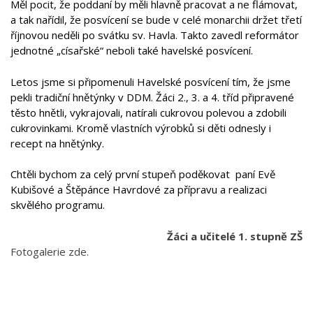
Měl pocit, že poddaní by měli hlavně pracovat a ne flámovat,
a tak nařídil, že posvícení se bude v celé monarchii držet třetí
říjnovou neděli po svátku sv. Havla. Takto zavedl reformátor
jednotné „císařské“ neboli také havelské posvícení.
Letos jsme si připomenuli Havelské posvícení tím, že jsme
pekli tradiční hnětýnky v DDM. Žáci 2., 3. a 4. tříd připravené
těsto hnětli, vykrajovali, natírali cukrovou polevou a zdobili
cukrovinkami. Kromě vlastních výrobků si děti odnesly i
recept na hnětýnky.
Chtěli bychom za celý první stupeň poděkovat
paní Evě
Kubišové a Štěpánce Havrdové za přípravu a realizaci
skvělého programu.
Žáci a učitelé 1. stupně ZŠ
Fotogalerie zde.