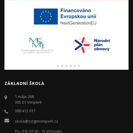
ZÁKLADNÍ ŠKOLA
1.máje 268
385 01 Vimperk
388 412 017
skola@zstgmvimperk.cz
Po - Pá: 07.30 - 15.30 hodin