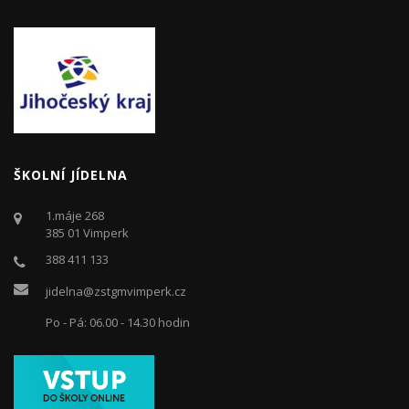
ŠKOLNÍ JÍDELNA
1.máje 268
385 01 Vimperk
388 411 133
jidelna@zstgmvimperk.cz
Po - Pá: 06.00 - 14.30 hodin