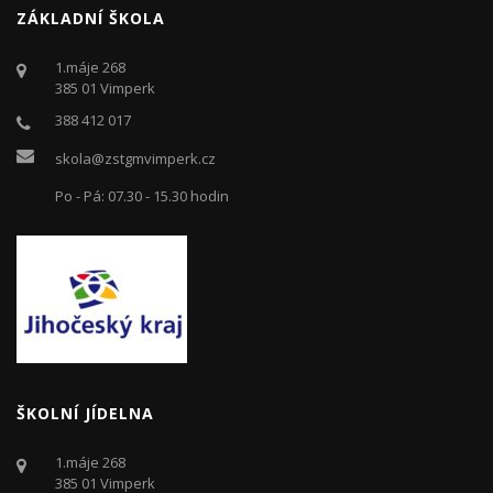
ZÁKLADNÍ ŠKOLA
1.máje 268
385 01 Vimperk
388 412 017
skola@zstgmvimperk.cz
Po - Pá: 07.30 - 15.30 hodin
ŠKOLNÍ JÍDELNA
1.máje 268
385 01 Vimperk