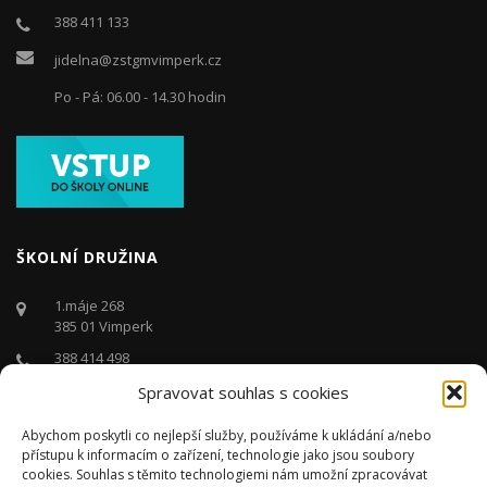
388 411 133
jidelna@zstgmvimperk.cz
Po - Pá: 06.00 - 14.30 hodin
ŠKOLNÍ DRUŽINA
1.máje 268
385 01 Vimperk
388 414 498
Spravovat souhlas s cookies
druzina@zstgmvimperk.cz
Po - Pá: 06.00 - 16:00 hodin
Abychom poskytli co nejlepší služby, používáme k ukládání a/nebo
přístupu k informacím o zařízení, technologie jako jsou soubory
cookies. Souhlas s těmito technologiemi nám umožní zpracovávat