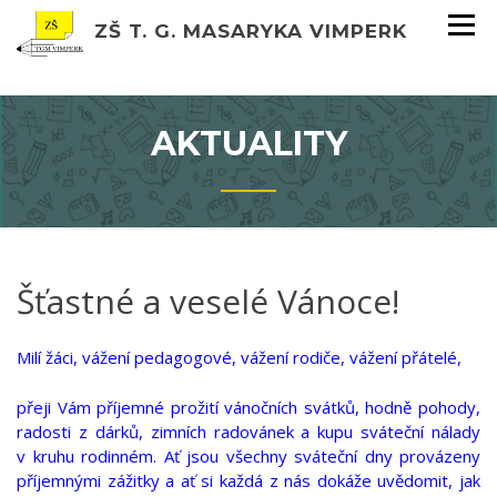
ZŠ T. G. MASARYKA VIMPERK
AKTUALITY
Šťastné a veselé Vánoce!
Milí žáci, vážení pedagogové, vážení rodiče, vážení přátelé,
přeji Vám příjemné prožití vánočních svátků, hodně pohody,
radosti z dárků, zimních radovánek a kupu sváteční nálady
v kruhu rodinném. Ať jsou všechny sváteční dny provázeny
příjemnými zážitky a ať si každá z nás dokáže uvědomit, jak