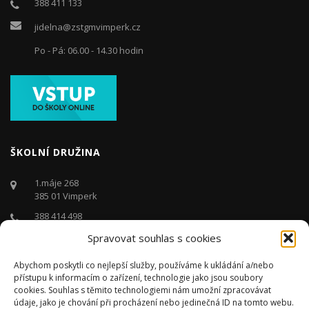
388 411 133
jidelna@zstgmvimperk.cz
Po - Pá: 06.00 - 14.30 hodin
ŠKOLNÍ DRUŽINA
1.máje 268
385 01 Vimperk
388 414 498
Spravovat souhlas s cookies
druzina@zstgmvimperk.cz
Po - Pá: 06.00 - 16:00 hodin
Abychom poskytli co nejlepší služby, používáme k ukládání a/nebo
přístupu k informacím o zařízení, technologie jako jsou soubory
cookies. Souhlas s těmito technologiemi nám umožní zpracovávat
údaje, jako je chování při procházení nebo jedinečná ID na tomto webu.