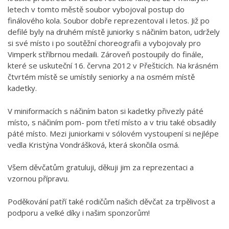
letech v tomto městě soubor vybojoval postup do
finálového kola. Soubor dobře reprezentoval i letos. Již po
defilé byly na druhém místě juniorky s náčiním baton, udržely
si své místo i po soutěžní choreografii a vybojovaly pro
Vimperk stříbrnou medaili. Zároveň postoupily do finále,
které se uskuteční 16. června 2012 v Přešticích. Na krásném
čtvrtém místě se umístily seniorky a na osmém místě
kadetky.
V miniformacích s náčiním baton si kadetky přivezly páté
místo, s náčiním pom- pom třetí místo a v triu také obsadily
páté místo. Mezi juniorkami v sólovém vystoupení si nejlépe
vedla Kristýna Vondrášková, která skončila osmá.
Všem děvčatům gratuluji, děkuji jim za reprezentaci a
vzornou přípravu.
Poděkování patří také rodičům našich děvčat za trpělivost a
podporu a velké díky i našim sponzorům!