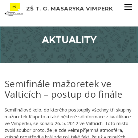
ZŠ T. G. MASARYKA VIMPERK
AKTUALITY
Semifinále mažoretek ve
Valticích – postup do finále
Semifinálové kolo, do kterého postoupily všechny tři skupiny
mažoretek Klapeto a také některé sóloformace z kvalifikace
ve Vimperku, se konalo 26. 5. 2012 ve Valticích. Toto místo
zvolil soubor proto, že je zde velmi příjemná atmosféra,
krásné prostředí a hrál zde roli také fakt, že už v minulých