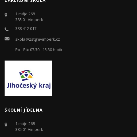
ZÁKLADNÍ ŠKOLA
1.máje 268
385 01 Vimperk
388 412 017
skola@zstgmvimperk.cz
Po - Pá: 07.30 - 15.30 hodin
ŠKOLNÍ JÍDELNA
1.máje 268
385 01 Vimperk