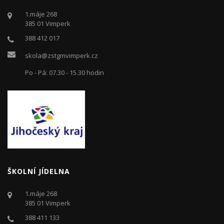
1.máje 268
385 01 Vimperk
388 412 017
skola@zstgmvimperk.cz
Po - Pá: 07.30 - 15.30 hodin
ŠKOLNÍ JÍDELNA
1.máje 268
385 01 Vimperk
388 411 133