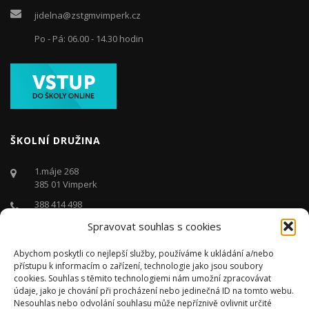
jidelna@zstgmvimperk.cz
Po - Pá: 06.00 - 14.30 hodin
ŠKOLNÍ DRUŽINA
1.máje 268
385 01 Vimperk
388 414 498
Spravovat souhlas s cookies
druzina@zstgmvimperk.cz
Po - Pá: 06.00 - 16:00 hodin
Abychom poskytli co nejlepší služby, používáme k ukládání a/nebo
přístupu k informacím o zařízení, technologie jako jsou soubory
cookies. Souhlas s těmito technologiemi nám umožní zpracovávat
údaje, jako je chování při procházení nebo jedinečná ID na tomto webu.
Nesouhlas nebo odvolání souhlasu může nepříznivě ovlivnit určité