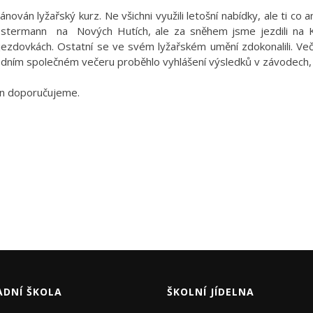
lánován lyžařský kurz. Ne všichni využili letošní nabídky, ale ti co
ostermann
na
Nových Hutích, ale za sněhem jsme jezdili na K
ezdovkách. Ostatní se ve svém lyžařském umění zdokonalili. Več
dním společném večeru proběhlo vyhlášení výsledků v závodech, 
en doporučujeme.
ADNÍ ŠKOLA
ŠKOLNÍ JÍDELNA