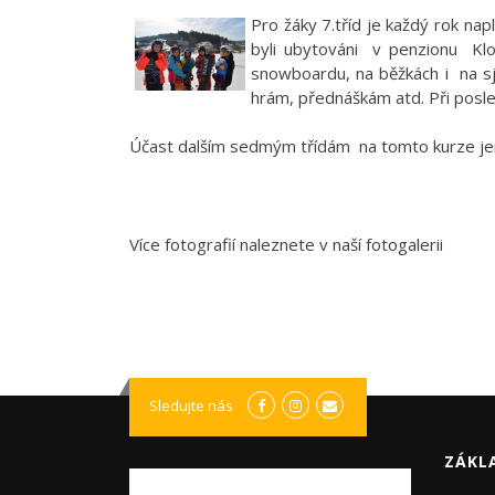
Pro žáky
7.tříd je každý rok nap
byli ubytováni
v penzionu
Kl
snowboardu, na běžkách i na sj
hrám, přednáškám atd. Při posle
Účast dalším sedmým třídám
na tomto kurze j
Více fotografií naleznete v naší fotogalerii
Sledujte nás
ZÁKL