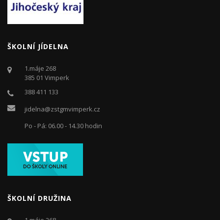
ŠKOLNÍ JÍDELNA
1.máje 268
385 01 Vimperk
388 411 133
jidelna@zstgmvimperk.cz
Po - Pá: 06.00 - 14.30 hodin
ŠKOLNÍ DRUŽINA