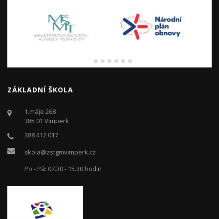
ZÁKLADNÍ ŠKOLA
1.máje 268
385 01 Vimperk
388 412 017
skola@zstgmvimperk.cz
Po - Pá: 07.30 - 15.30 hodin