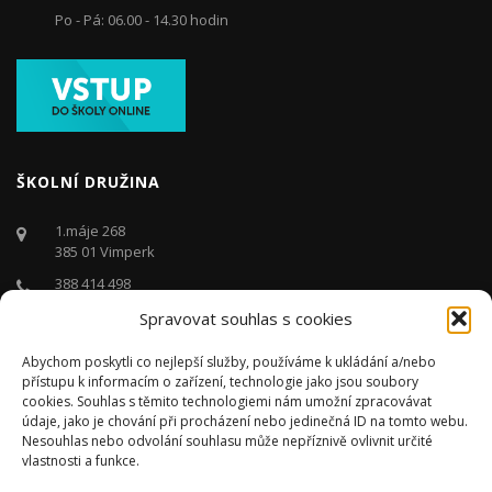
Po - Pá: 06.00 - 14.30 hodin
ŠKOLNÍ DRUŽINA
1.máje 268
385 01 Vimperk
388 414 498
Spravovat souhlas s cookies
druzina@zstgmvimperk.cz
Po - Pá: 06.00 - 16:00 hodin
Abychom poskytli co nejlepší služby, používáme k ukládání a/nebo
přístupu k informacím o zařízení, technologie jako jsou soubory
cookies. Souhlas s těmito technologiemi nám umožní zpracovávat
údaje, jako je chování při procházení nebo jedinečná ID na tomto webu.
Nesouhlas nebo odvolání souhlasu může nepříznivě ovlivnit určité
vlastnosti a funkce.