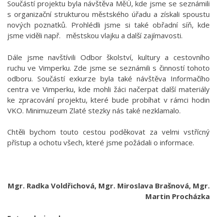
Součástí projektu byla návštěva MěÚ, kde jsme se seznámili
s organizační strukturou městského úřadu a získali spoustu
nových poznatků. Prohlédli jsme si také obřadní síň, kde
jsme viděli např. městskou vlajku a další zajímavosti.
Dále jsme navštívili Odbor školství, kultury a cestovního
ruchu ve Vimperku. Zde jsme se seznámili s činností tohoto
odboru. Součástí exkurze byla také návštěva Informačího
centra ve Vimperku, kde mohli žáci načerpat další materiály
ke zpracování projektu, které bude probíhat v rámci hodin
VKO. Minimuzeum Zlaté stezky nás také nezklamalo.
Chtěli bychom touto cestou poděkovat za velmi vstřícný
přístup a ochotu všech, které jsme požádali o informace.
Mgr. Radka Voldřichová, Mgr. Miroslava Brašnová, Mgr.
Martin Procházka