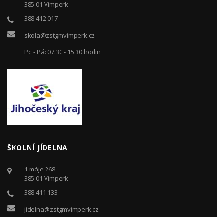
385 01 Vimperk
388 412 017
skola@zstgmvimperk.cz
Po - Pá: 07.30 - 15.30 hodin
ŠKOLNÍ JÍDELNA
1.máje 268
385 01 Vimperk
388 411 133
jidelna@zstgmvimperk.cz