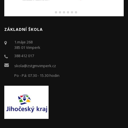
ZÁKLADNÍ ŠKOLA
1.máje 268
385 01 Vimperk
388 412 017
skola@zstgmvimperk.cz
Po - Pá: 07.30 - 15.30 hodin