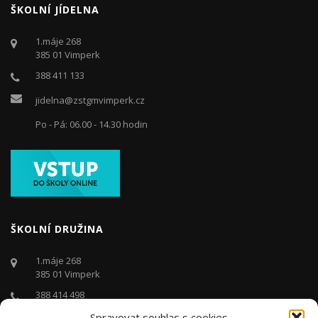
ŠKOLNÍ JÍDELNA
1.máje 268
385 01 Vimperk
388 411 133
jidelna@zstgmvimperk.cz
Po - Pá: 06.00 - 14.30 hodin
ŠKOLNÍ DRUŽINA
1.máje 268
385 01 Vimperk
388 414 498
Spravovat souhlas s cookies