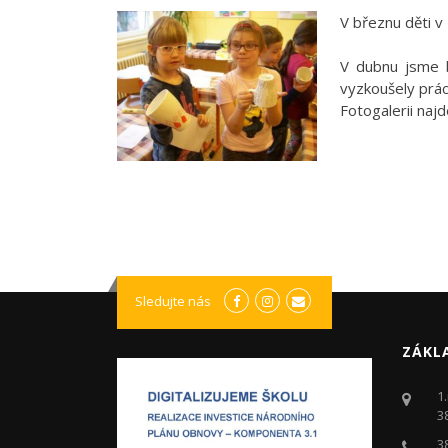
V březnu děti 
V dubnu jsme b
vyzkoušely prác
Fotogalerii naj
Sledujte nás
ZÁKL
1
3
3