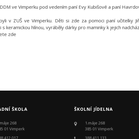
v DDM ve Vimperku pod vedením paní Evy Kubišové a paní Havrdov
yli v ZUŠ ve Vimperku. Děti si zde za pomoci paní učitelky J
i s keramickou hlínou, vyráběly dárky pro maminky k jejich nadcház
dete zde
ADNÍ ŠKOLA
ŠKOLNÍ JÍDELNA
.máje 268
1.máje 268
85 01 Vimperk
385 01 Vimperk
88 412 017
388 411 133