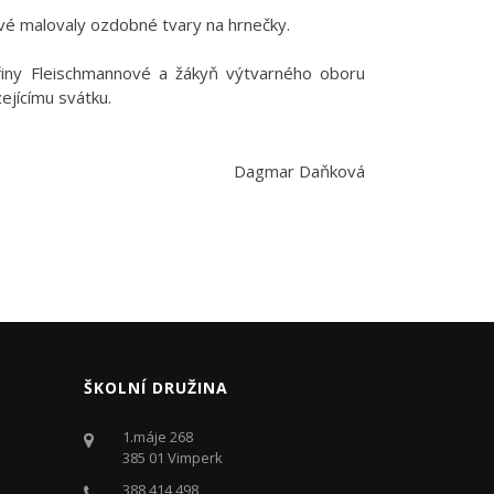
é malovaly ozdobné tvary na hrnečky.
iřiny Fleischmannové a žákyň výtvarného oboru
ejícímu svátku.
Dagmar Daňková
ŠKOLNÍ DRUŽINA
1.máje 268
385 01 Vimperk
388 414 498