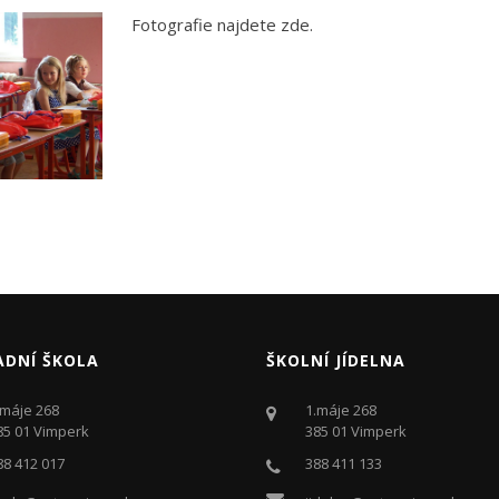
Fotografie najdete zde.
ADNÍ ŠKOLA
ŠKOLNÍ JÍDELNA
.máje 268
1.máje 268
85 01 Vimperk
385 01 Vimperk
88 412 017
388 411 133