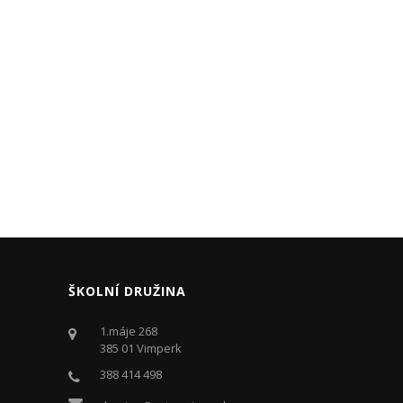
ŠKOLNÍ DRUŽINA
1.máje 268
385 01 Vimperk
388 414 498