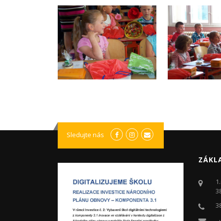
Sledujte nás
ZÁKL
1
3
3