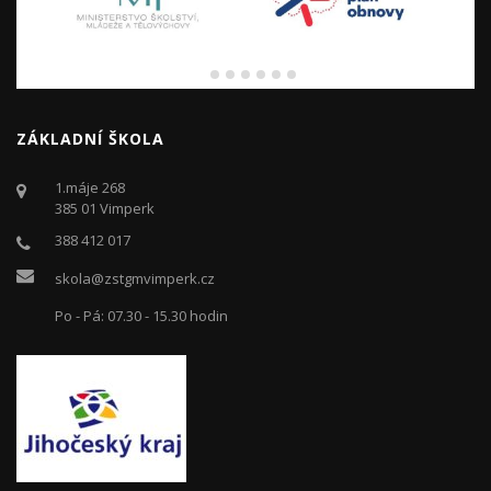
ZÁKLADNÍ ŠKOLA
1.máje 268
385 01 Vimperk
388 412 017
skola@zstgmvimperk.cz
Po - Pá: 07.30 - 15.30 hodin