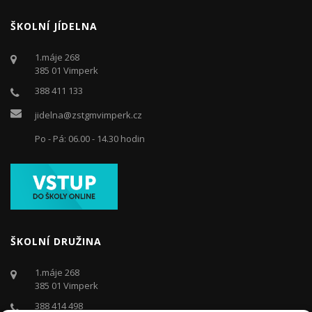
ŠKOLNÍ JÍDELNA
1.máje 268
385 01 Vimperk
388 411 133
jidelna@zstgmvimperk.cz
Po - Pá: 06.00 - 14.30 hodin
ŠKOLNÍ DRUŽINA
1.máje 268
385 01 Vimperk
388 414 498