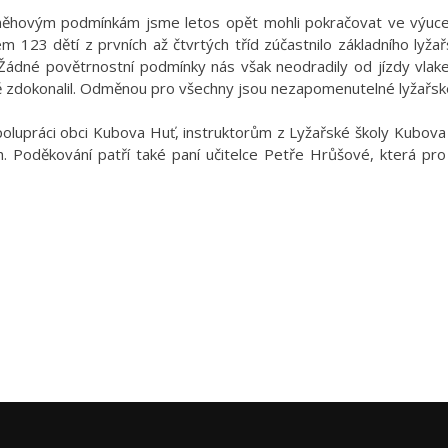
ěhovým podmínkám jsme letos opět mohli pokračovat ve výuce 
m 123 dětí z prvních až čtvrtých tříd zúčastnilo základního lyžař
 Žádné povětrnostní podmínky nás však neodradily od jízdy vlak
ě zdokonalil. Odměnou pro všechny jsou nezapomenutelné lyžařské
olupráci obci Kubova Huť, instruktorům z Lyžařské školy Kubova
h. Poděkování patří také paní učitelce Petře Hrůšové, která pr