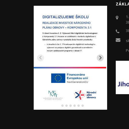
ZÁKL
1
3
3
s
P