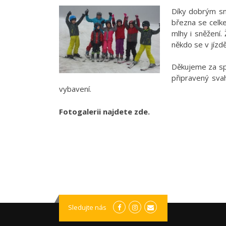
Díky dobrým sn
března se celke
mlhy i sněžení.
někdo se v jízd
Děkujeme za sp
připravený sva
vybavení.
Fotogalerii najdete zde.
Sledujte nás