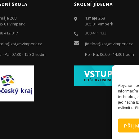
ADNÍ ŠKOLA
ŠKOLNÍ JÍDELNA
.máje 268
1.máje 268
85 01 Vimperk
385 01 Vimperk
88 412 017
388 411 133
kola@zstgmvimperk.cz
jidelna@zstgmvimperk.cz
o - Pá: 07.30 - 15.30 hodin
Po - Pá: 06.00 - 14.30 hodin
Abychom pos
informacím 
technologie
jedinečná I
ovlivnit urči
PŘIJ