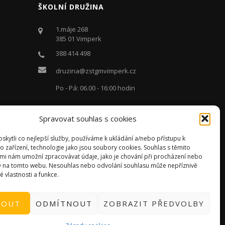
ŠKOLNÍ DRUŽINA
1.máje 268
385 01 Vimperk
388 414 498
druzina@zstgmvimperk.cz
Po - Pá: 06.00 - 16:00 hodin
Spravovat souhlas s cookies
kytli co nejlepší služby, používáme k ukládání a/nebo přístupu k
o zařízení, technologie jako jsou soubory cookies. Souhlas s těmito
mi nám umožní zpracovávat údaje, jako je chování při procházení nebo
D na tomto webu. Nesouhlas nebo odvolání souhlasu může nepříznivě
té vlastnosti a funkce.
MOUT
ODMÍTNOUT
ZOBRAZIT PŘEDVOLBY