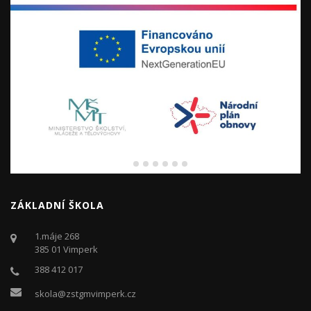
ZÁKLADNÍ ŠKOLA
1.máje 268
385 01 Vimperk
388 412 017
skola@zstgmvimperk.cz