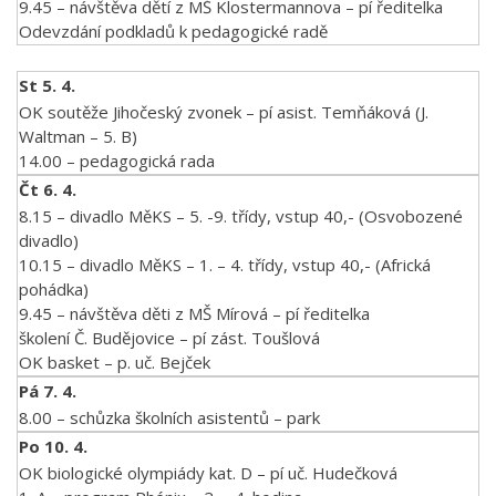
9.45 – návštěva dětí z MŠ Klostermannova – pí ředitelka
Odevzdání podkladů k pedagogické radě
St 5. 4.
OK soutěže Jihočeský zvonek – pí asist. Temňáková (J.
Waltman – 5. B)
14.00 – pedagogická rada
Čt 6. 4.
8.15 – divadlo MěKS – 5. -9. třídy, vstup 40,- (Osvobozené
divadlo)
10.15 – divadlo MěKS – 1. – 4. třídy, vstup 40,- (Africká
pohádka)
9.45 – návštěva děti z MŠ Mírová – pí ředitelka
školení Č. Budějovice – pí zást. Toušlová
OK basket – p. uč. Bejček
Pá 7. 4.
8.00 – schůzka školních asistentů – park
Po 10. 4.
OK biologické olympiády kat. D – pí uč. Hudečková