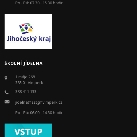
Po - Pá: 07.30 - 15.30 hodin
ŠKOLNÍ JÍDELNA
1.máje 268
385 01 Vimperk
388 411 133
jidelna@zstgmvimperk.cz
Po - Pá: 06.00 - 14.30 hodin