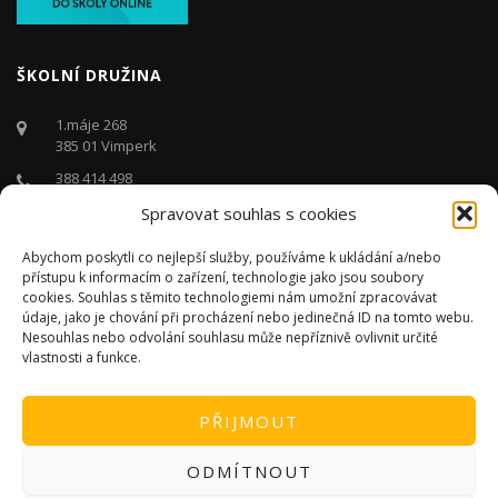
ŠKOLNÍ DRUŽINA
1.máje 268
385 01 Vimperk
388 414 498
Spravovat souhlas s cookies
druzina@zstgmvimperk.cz
Po - Pá: 06.00 - 16:00 hodin
Abychom poskytli co nejlepší služby, používáme k ukládání a/nebo
přístupu k informacím o zařízení, technologie jako jsou soubory
cookies. Souhlas s těmito technologiemi nám umožní zpracovávat
údaje, jako je chování při procházení nebo jedinečná ID na tomto webu.
Nesouhlas nebo odvolání souhlasu může nepříznivě ovlivnit určité
vlastnosti a funkce.
PŘIJMOUT
ODMÍTNOUT