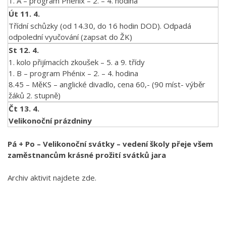
1. A – program Phénix – 2. – 4. hodina
Út 11. 4.
Třídní schůzky (od 14.30, do 16 hodin DOD). Odpadá
odpolední vyučování (zapsat do ŽK)
St 12. 4.
1. kolo přijímacích zkoušek – 5. a 9. třídy
1. B – program Phénix – 2. – 4. hodina
8.45 – MěKS – anglické divadlo, cena 60,- (90 míst- výběr
žáků 2. stupně)
Čt 13. 4.
Velikonoční prázdniny
Pá + Po – Velikonoční svátky – vedení školy přeje všem
zaměstnancům krásné prožití svátků jara
Archiv aktivit najdete zde.