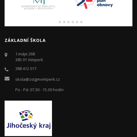
ZÁKLADNÍ ŠKOLA
1.máje 268
385 01 Vimperk
388 412 017
skola@zstgmvimperk.cz
Po - Pá: 07.30 - 15.30 hodin