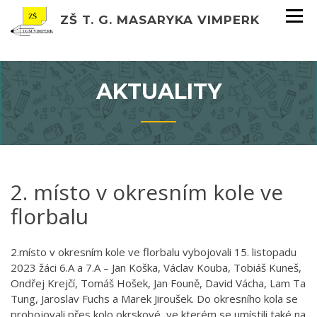
ZŠ T. G. MASARYKA VIMPERK
AKTUALITY
2. místo v okresním kole ve
florbalu
2.místo v okresním kole ve florbalu vybojovali 15. listopadu
2023 žáci 6.A a 7.A – Jan Koška, Václav Kouba, Tobiáš Kuneš,
Ondřej Krejčí, Tomáš Hošek, Jan Founě, David Vácha, Lam Ta
Tung, Jaroslav Fuchs a Marek Jiroušek. Do okresního kola se
probojovali přes kolo okrskové, ve kterém se umístili také na