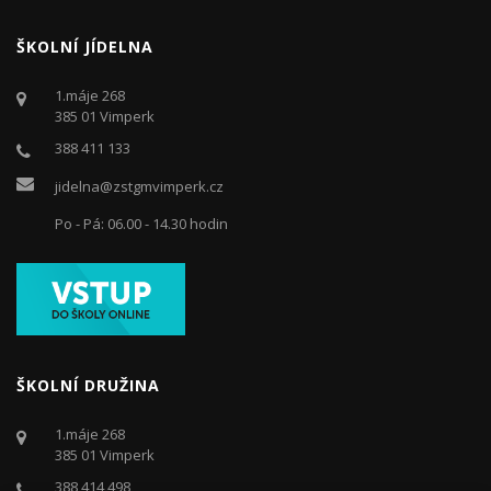
ŠKOLNÍ JÍDELNA
1.máje 268
385 01 Vimperk
388 411 133
jidelna@zstgmvimperk.cz
Po - Pá: 06.00 - 14.30 hodin
ŠKOLNÍ DRUŽINA
1.máje 268
385 01 Vimperk
388 414 498