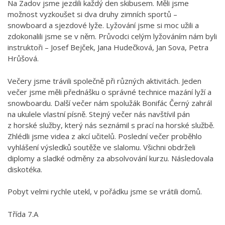
Na Zadov jsme jezdili každý den skibusem. Měli jsme
možnost vyzkoušet si dva druhy zimních sportů –
snowboard a sjezdové lyže. Lyžování jsme si moc užili a
zdokonalili jsme se v něm. Průvodci celým lyžováním nám byli
instruktoři – Josef Bejček, Jana Hudečková, Jan Sova, Petra
Hrůšová.
Večery jsme trávili společně při různých aktivitách. Jeden
večer jsme měli přednášku o správné technice mazání lyží a
snowboardu. Další večer nám spolužák Bonifác Černý zahrál
na ukulele vlastní písně. Stejný večer nás navštívil pán
z horské služby, který nás seznámil s prací na horské službě.
Zhlédli jsme videa z akcí učitelů. Poslední večer proběhlo
vyhlášení výsledků soutěže ve slalomu. Všichni obdrželi
diplomy a sladké odměny za absolvování kurzu. Následovala
diskotéka.
Pobyt velmi rychle utekl, v pořádku jsme se vrátili domů.
Třída 7.A