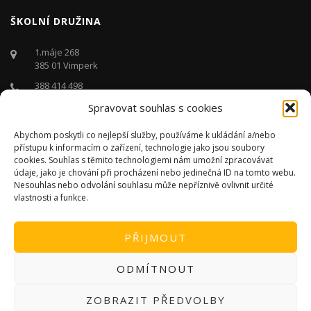
ŠKOLNÍ DRUŽINA
1.máje 268
385 01 Vimperk
388 414 498
Spravovat souhlas s cookies
druzina@zstgmvimperk.cz
Po - Pá: 06.00 - 16:00 hodin
Abychom poskytli co nejlepší služby, používáme k ukládání a/nebo
přístupu k informacím o zařízení, technologie jako jsou soubory
cookies. Souhlas s těmito technologiemi nám umožní zpracovávat
údaje, jako je chování při procházení nebo jedinečná ID na tomto webu.
Nesouhlas nebo odvolání souhlasu může nepříznivě ovlivnit určité
vlastnosti a funkce.
PŘIJMOUT
ODMÍTNOUT
ZOBRAZIT PŘEDVOLBY