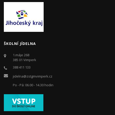
ŠKOLNÍ JÍDELNA
1.máje 268
385 01 Vimperk
388 411 133
jidelna@zstgmvimperk.cz
Po - Pá: 06.00 - 14.30 hodin