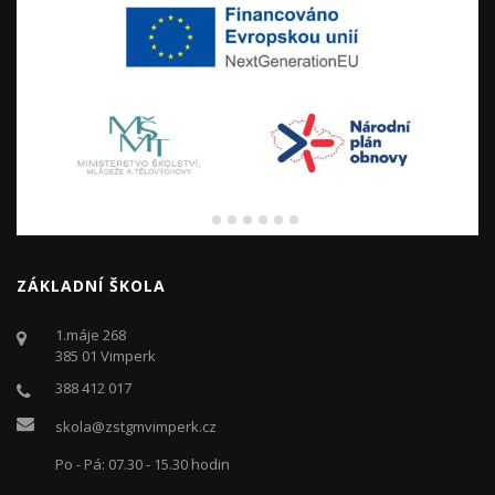
ZÁKLADNÍ ŠKOLA
1.máje 268
385 01 Vimperk
388 412 017
skola@zstgmvimperk.cz
Po - Pá: 07.30 - 15.30 hodin